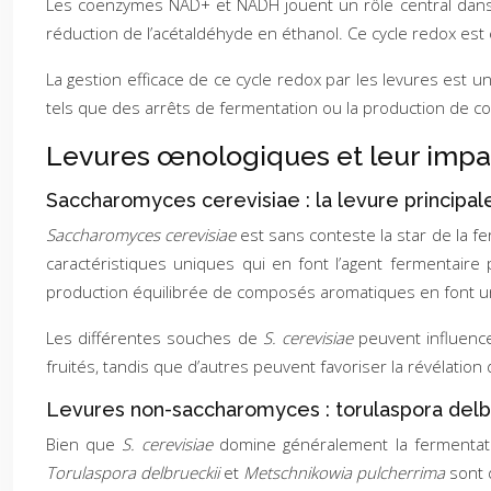
Les coenzymes NAD+ et NADH jouent un rôle central dans l
réduction de l’acétaldéhyde en éthanol. Ce cycle redox est 
La gestion efficace de ce cycle redox par les levures est 
tels que des arrêts de fermentation ou la production de c
Levures œnologiques et leur impac
Saccharomyces cerevisiae : la levure principale
Saccharomyces cerevisiae
est sans conteste la star de la f
caractéristiques uniques qui en font l’agent fermentaire 
production équilibrée de composés aromatiques en font un o
Les différentes souches de
S. cerevisiae
peuvent influence
fruités, tandis que d’autres peuvent favoriser la révélation
Levures non-saccharomyces : torulaspora delb
Bien que
S. cerevisiae
domine généralement la fermentat
Torulaspora delbrueckii
et
Metschnikowia pulcherrima
sont 