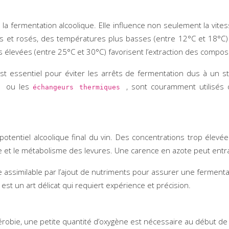
 la fermentation alcoolique. Elle influence non seulement la vit
lancs et rosés, des températures plus basses (entre 12°C et 18
us élevées (entre 25°C et 30°C) favorisent l’extraction des compo
st essentiel pour éviter les arrêts de fermentation dus à un 
ou les
, sont couramment utilisés
es
échangeurs thermiques
otentiel alcoolique final du vin. Des concentrations trop élevée
sance et le métabolisme des levures. Une carence en azote peut en
ote assimilable par l’ajout de nutriments pour assurer une fermen
 est un art délicat qui requiert expérience et précision.
érobie, une petite quantité d’oxygène est nécessaire au début d