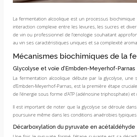
La fermentation alcoolique est un processus biochimique fa
interaction complexe entre les levures, les sucres et di
de vin ou professionnel de l’œnologie souhaitant approfo
au vin ses caractéristiques uniques et sa complexité aroma
Mécanismes biochimiques de la fe
Glycolyse et voie d’Embden-Meyerhof-Parnas
La fermentation alcoolique débute par la glycolyse, une
d’Embden-Meyerhof-Parnas, est la première étape cruciale
de l’énergie sous forme d’ATP (adénosine triphosphate) et
Il est important de noter que la glycolyse se déroule dan
poursuivre même dans les conditions anaérobies typiques de
Décarboxylation du pyruvate en acétaldéhyde
Une fois le pyruvate formé, l’étape suivante est sa décar