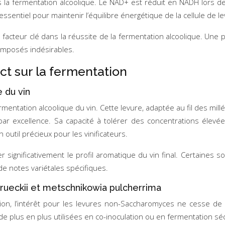
a fermentation alcoolique. Le NAD+ est réduit en NADH lors de 
essentiel pour maintenir l’équilibre énergétique de la cellule de 
un facteur clé dans la réussite de la fermentation alcoolique. Une
omposés indésirables.
t sur la fermentation
 du vin
ermentation alcoolique du vin. Cette levure, adaptée au fil des mil
par excellence. Sa capacité à tolérer des concentrations élevé
util précieux pour les vinificateurs.
r significativement le profil aromatique du vin final. Certaines
 de notes variétales spécifiques.
rueckii et metschnikowia pulcherrima
ion, l’intérêt pour les levures non-Saccharomyces ne cesse 
de plus en plus utilisées en co-inoculation ou en fermentation séq