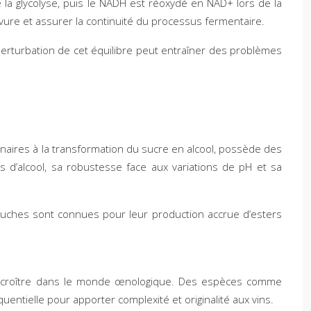
la glycolyse, puis le NADH est réoxydé en NAD+ lors de la
levure et assurer la continuité du processus fermentaire.
 perturbation de cet équilibre peut entraîner des problèmes
lénaires à la transformation du sucre en alcool, possède des
es d’alcool, sa robustesse face aux variations de pH et sa
 souches sont connues pour leur production accrue d’esters
de croître dans le monde œnologique. Des espèces comme
uentielle pour apporter complexité et originalité aux vins.