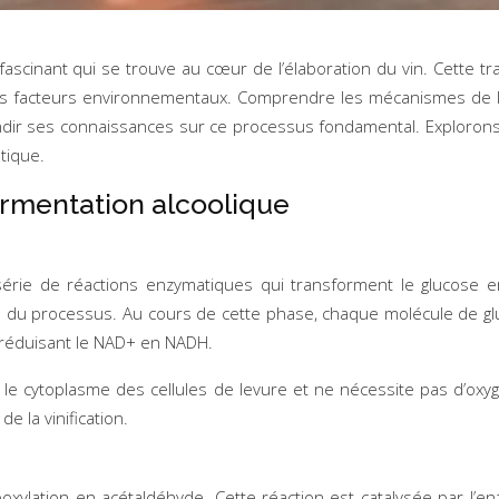
scinant qui se trouve au cœur de l’élaboration du vin. Cette tra
vers facteurs environnementaux. Comprendre les mécanismes de l
ndir ses connaissances sur ce processus fondamental. Explorons 
tique.
rmentation alcoolique
 série de réactions enzymatiques qui transforment le glucose
 du processus. Au cours de cette phase, chaque molécule de gl
 réduisant le NAD+ en NADH.
s le cytoplasme des cellules de levure et ne nécessite pas d’oxy
 la vinification.
boxylation en acétaldéhyde. Cette réaction est catalysée par l