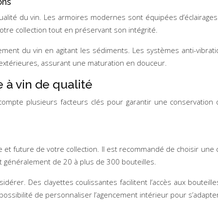
ons
qualité du vin. Les armoires modernes sont équipées d’éclairag
tre collection tout en préservant son intégrité.
sement du vin en agitant les sédiments. Les systèmes anti-vibrat
ns extérieures, assurant une maturation en douceur.
 à vin de qualité
mpte plusieurs facteurs clés pour garantir une conservation opt
elle et future de votre collection. Il est recommandé de choisir u
ent généralement de 20 à plus de 300 bouteilles.
idérer. Des clayettes coulissantes facilitent l’accès aux bouteil
possibilité de personnaliser l’agencement intérieur pour s’adapter