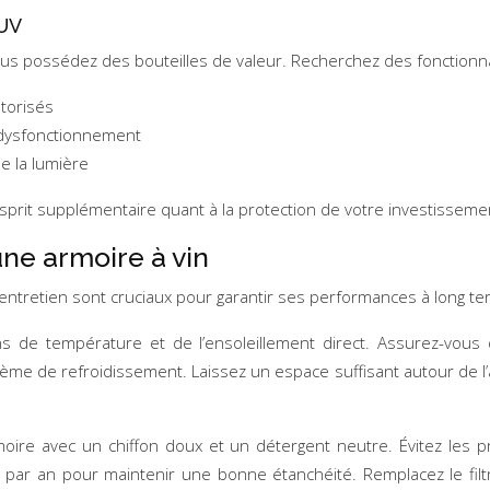
-UV
 vous possédez des bouteilles de valeur. Recherchez des fonctionnal
torisés
 dysfonctionnement
e la lumière
esprit supplémentaire quant à la protection de votre investissemen
une armoire à vin
n entretien sont cruciaux pour garantir ses performances à long te
ns de température et de l’ensoleillement direct. Assurez-vous 
me de refroidissement. Laissez un espace suffisant autour de l’app
’armoire avec un chiffon doux et un détergent neutre. Évitez les
is par an pour maintenir une bonne étanchéité. Remplacez le fil