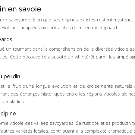
in en savoie
iculture savoyarde. Bien que ses origines exactes restent mystéri
 évolution adaptée aux contraintes du milieu montagnard.
yards
un tournant dans la compréhension de la diversité viticole sa
ocales. Cette découverte a suscité un vif intérêt parmi les ampélo
u perdin
le fruit d’une longue évolution et de croisements naturels a
gérant des échanges historiques entre les régions viticoles alpine
aux maladies.
 alpine
omie viticole des vallées savoyardes. Sa rusticité et sa productiv
’autres variétés locales, contribuant à la complexité aromatique d