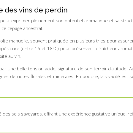
ue des vins de perdin
e pour exprimer pleinement son potentiel aromatique et sa struc
 ce cépage ancestral.
récolte manuelle, souvent pratiquée en plusieurs tries pour assur
mpérature (entre 16 et 18°C) pour préserver la fraîcheur aroma
ité au vin.
 par une belle tension acide, signature de son terroir d’altitud
agnés de notes florales et minérales. En bouche, la vivacité est
 des sols savoyards, offrant une expérience gustative unique, refle