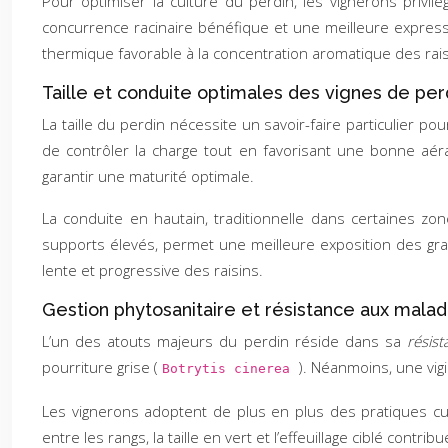
Pour optimiser la culture du perdin, les vignerons privi
concurrence racinaire bénéfique et une meilleure expressio
thermique favorable à la concentration aromatique des rais
Taille et conduite optimales des vignes de per
La taille du perdin nécessite un savoir-faire particulier p
de contrôler la charge tout en favorisant une bonne a
garantir une maturité optimale.
La conduite en hautain, traditionnelle dans certaines zon
supports élevés, permet une meilleure exposition des grapp
lente et progressive des raisins.
Gestion phytosanitaire et résistance aux malad
L’un des atouts majeurs du perdin réside dans sa
résis
pourriture grise (
). Néanmoins, une vigi
Botrytis cinerea
Les vignerons adoptent de plus en plus des pratiques cult
entre les rangs, la taille en vert et l’effeuillage ciblé contr