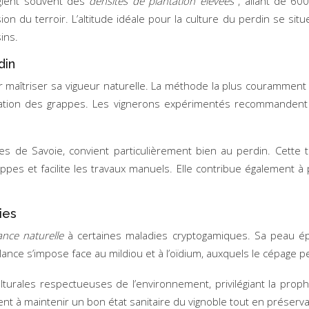
légient souvent des
densités de plantation élevées
, allant de 60
n du terroir. L’altitude idéale pour la culture du perdin se sit
ins.
din
our maîtriser sa vigueur naturelle. La méthode la plus couramment 
ération des grappes. Les vignerons expérimentés recommandent
es de Savoie, convient particulièrement bien au perdin. Cette 
es et facilite les travaux manuels. Elle contribue également à p
ies
tance naturelle
à certaines maladies cryptogamiques. Sa peau ép
lance s’impose face au mildiou et à l’oïdium, auxquels le cépage p
urales respectueuses de l’environnement, privilégiant la proph
ibuent à maintenir un bon état sanitaire du vignoble tout en préserva