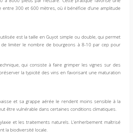
00 à 8000 pieds par hectare. Cette pratique favorise une
ue entre 300 et 600 mètres, où il bénéficie d’une amplitude
utilisée est la taille en Guyot simple ou double, qui permet
 de limiter le nombre de bourgeons à 8-10 par cep pour
technique, qui consiste à faire grimper les vignes sur des
réserver la typicité des vins en favorisant une maturation
aisse et sa grappe aérée le rendent moins sensible à la
eut être vulnérable dans certaines conditions climatiques.
ylaxie et les traitements naturels. L’enherbement maîtrisé
nt la biodiversité locale.