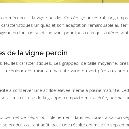
ole méconnu : la vigne perdin. Ce cépage ancestral, longtemps o
aractéristiques uniques et son adaptation remarquable au terroir 
ogique en font un sujet captivant pour tous ceux qui s’intéressent 
s de la vigne perdin
s feuilles caractéristiques. Les grappes, de taille moyenne, pr
 La couleur des raisins à maturité varie du vert pâle au jaune d
cité à conserver une acidité élevée même à pleine maturité. Cette
ses. La structure de la grappe, compacte mais aérée, permet une 
ui lui permet de s’épanouir pleinement dans les zones à saison v
aison se produit courant août, pour une récolte optimale fin septem